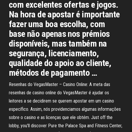
com excelentes ofertas e jogos.
Na hora de apostar é importante
fazer uma boa escolha, com
base não apenas nos prémios
disponíveis, mas também na
segurança, licenciamento,
qualidade do apoio ao cliente,
métodos de pagamento …
Resenhas do VegasMaster ­­­– Casino Online: A meta das
resenhas de casino online do VegasMaster é ajudar os
leitores a se decidirem se querem apostar em um casino
específico. Assim, nós providenciamos algumas informações
sobre o casino e as licenças que ele obtém. Just off the
lobby, you'll discover Pure the Palace Spa and Fitness Center,