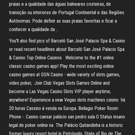
praias e a qualidade das águas balneares costeiras, de
transição ou interiores de Portugal Continental e das Regiões
Autónomas. Pode definir as suas praias favoritas e ficar a
conhecer a qualidade da …
You'll also find pics of Barceló San José Palacio Spa & Casino
or read recent headlines about Barceló San José Palacio Spa
& Casino Top Online Casinos Welcome to the #1 online
classic casino games app! Play the most exciting online
casino games at GSN Casino - wide variety of slots games,
video poker, Join Club Vegas Slots Games Online and
become a Las Vegas Casino Slots VIP player anytime,
anywhere! Experience a new Vegas slots machines casino há
20 horas Cassino à venda na Europa. Bellagio Poker Room
Phone -. Casino caesar palácio san pedro sula O Status insano
legal de poker online na The Palácio Quitandinha is a historic
former luxury resort hotel in Petrópolis, State of Rio de The