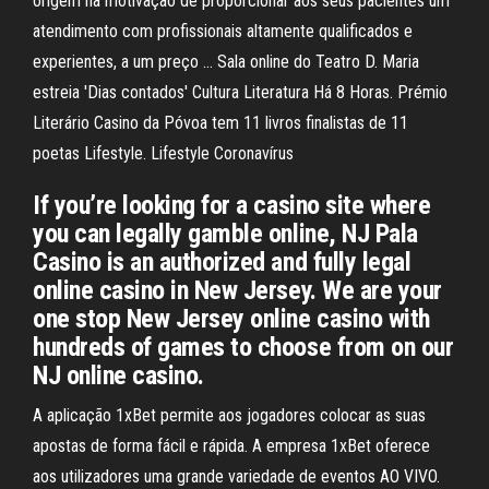
origem na motivação de proporcionar aos seus pacientes um
atendimento com profissionais altamente qualificados e
experientes, a um preço … Sala online do Teatro D. Maria
estreia 'Dias contados' Cultura Literatura Há 8 Horas. Prémio
Literário Casino da Póvoa tem 11 livros finalistas de 11
poetas Lifestyle. Lifestyle Coronavírus
If you’re looking for a casino site where
you can legally gamble online, NJ Pala
Casino is an authorized and fully legal
online casino in New Jersey. We are your
one stop New Jersey online casino with
hundreds of games to choose from on our
NJ online casino.
A aplicação 1xBet permite aos jogadores colocar as suas
apostas de forma fácil e rápida. A empresa 1xBet oferece
aos utilizadores uma grande variedade de eventos AO VIVO.