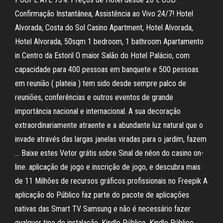
Confirmação Instantânea, Assistência ao Vivo 24/7! Hotel
Alvorada, Costa do Sol Casino Apartment, Hotel Alvorada,
Hotel Alvorada, 50sqm 1 bedroom, 1 bathroom Apartamento
in Centro da Estoril O maior Salão do Hotel Palácio, com
capacidade para 400 pessoas em banquete e 500 pessoas
em reunião ( plateia ) tem sido desde sempre palco de
reuniões, conferências e outros eventos de grande
importância nacional e internacional. A sua decoração
extraordinariamente atraente e a abundante luz natural que o
invade através das largas janelas viradas para o jardim, fazem
… Baixe estes Vetor grátis sobre Sinal de néon do casino on-
line. aplicação de jogo e inscrição de jogo, e descubra mais
de 11 Milhões de recursos gráficos profissionais no Freepik A
aplicação do Público faz parte do pacote de aplicações
nativas das Smart TV Samsung e não é necessário fazer
qualquer tipo de instalação. Kindle Público. Kindle Público.