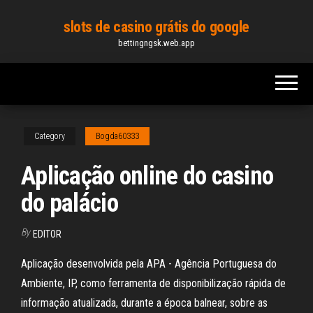
Skip
slots de casino grátis do google
to
bettingngsk.web.app
the
content
Category
Bogda60333
Aplicação online do casino
do palácio
By
EDITOR
Aplicação desenvolvida pela APA - Agência Portuguesa do
Ambiente, IP, como ferramenta de disponibilização rápida de
informação atualizada, durante a época balnear, sobre as