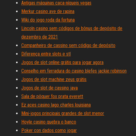
Antigas máquinas caça-níqueis vegas
Merkur casino ave de rapina
Wiki do jogo roda da fortuna
Lincoln casino sem códigos de bônus de depósito de
dezembro de 2021
Companheiro de cassino sem código de depósito
Diferença entre slots e stl
Jogos de slot online grátis para jogar agora
Conselho em ferradura do casino blefes jackie robinson
Jogos de slot machine zeus grátis
Jogos de slot de cassino java
Sala de pôquer fox prata everett
Ez aces casino lago charles louisiana
Mini-jogos principais grandes de slot menor
Hoyle casino quebra o banco
Poker con dados como jogar