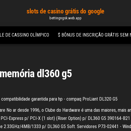
slots de casino grátis do google
bettingngsk.web.app
LE DE CASSINO OLÍMPICO
$ BÔNUS DE INSCRIÇÃO GRÁTIS SEM
e memória dl360 g5
 compatibilidade garantida para hp - compaq ProLiant DL320 G5
re No ar desde 1996, o Clube do Hardware é uma das maiores, mais an
e PCI-Express p/ PCI-X (1 slot) (Riser Option) p/ DL360 G5 390164-B
re 2.33GHz/4MB/1333 p/ DL360 G5 Soft. Servidores P73-02441 - Wind 