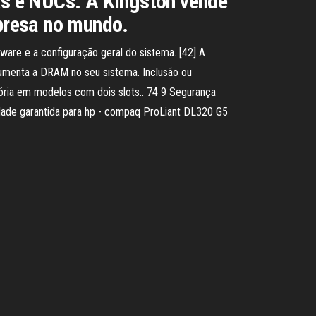
s e NUCs. A Kingston vende
presa no mundo.
re e a configuração geral do sistema. [42] A
umenta a DRAM no seu sistema. Inclusão ou
ria em modelos com dois slots.. 74 9 Segurança
dade garantida para hp - compaq ProLiant DL320 G5