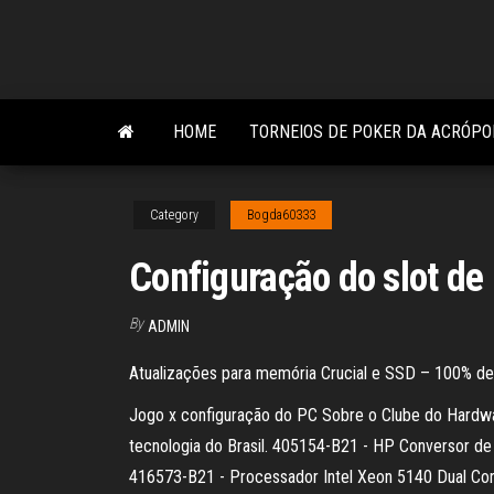
Skip
to
the
content
HOME
TORNEIOS DE POKER DA ACRÓPO
Category
Bogda60333
Configuração do slot d
By
ADMIN
Atualizações para memória Crucial e SSD – 100% de
Jogo x configuração do PC Sobre o Clube do Hardwa
tecnologia do Brasil. 405154-B21 - HP Conversor d
416573-B21 - Processador Intel Xeon 5140 Dual Co