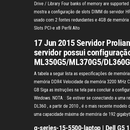
Drive / Library Four banks of memory are supporte
mostra a configuração de slots DIMM do servidor 
usado com 2 fontes redundantes e 4GB de memór
Slots PCI-e x8 Perfil Alto
17 Jun 2015 Servidor Prolia
servidor possui configuraçã
ML350G5/ML370G5/DL360G
A tabela a seguir lista as especificações de memór
memória DDR4 Velocidade da memória 3200 MHz Con
GB Siga as instruções na tela para concluir a confi
Windows. NOTA: : Se estiver se conectando a uma re
DL360 , a partir de 2010 , é o mais recente modelo
uma capacidade máxima de memória de 192 gigabyte
g-series-15-5500-laptop | Dell G5 