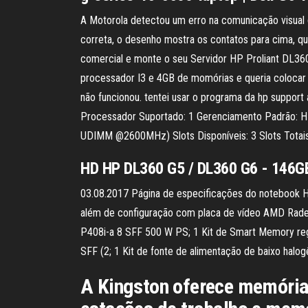
A Motorola detectou um erro na comunicação visual 
correta, o desenho mostra os contatos para cima, q
comercial e monte o seu Servidor HP Proliant DL3
processador I3 e 4GB de momórias e queria colocar 
não funcionou. tentei usar o programa da hp suppor
Processador Suportado: 1 Gerenciamento Padrão: H
UDIMM @2600MHz) Slots Disponíveis: 3 Slots Totais
HD HP DL360 G5 / DL360 G6 - 146GB
03.08.2017 Página de especificações do notebook HP
além de configuração com placa de vídeo AMD Radeo
P408i-a 8 SFF 500 W PS; 1 Kit de Smart Memory r
SFF (2; 1 Kit de fonte de alimentação de baixo halo
A Kingston oferece memória