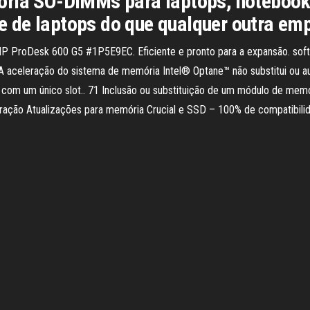
ória SO-DIMMs para laptops, notebook
 de laptops do que qualquer outra em
 ProDesk 600 G5 #1P5E9EC. Eficiente e pronto para a expansão. softwa
 aceleração do sistema de memória Intel® Optane™ não substitui ou a
om um único slot.. 71 Inclusão ou substituição de um módulo de memó
uração Atualizações para memória Crucial e SSD – 100% de compatibili