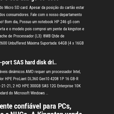
do Micro SD card. Apesar da posição do cartão estar
te dos consumidores. Fale com o nosso departamento
esmo! Bom dia, Possuo um notebook HP 246 g5 com
orta e o modelo pois comprei um pente da kingston e
 Cache de Processador (L3): 8MB Qtde de
-2600 Unbuffered Máxima Suportada: 64GB (4 x 16GB
ort SAS hard disk dri..
táveis dinâmicos AMD requer um processador Intel,
vidor HPE ProLiant DL360 Gen10 4208 1P 16 GB-R
1-21-21; 2 HD HPE 300GB SAS 12G Enterprise 10K
tandard do Microsoft Windows …
nte confiável para PCs,