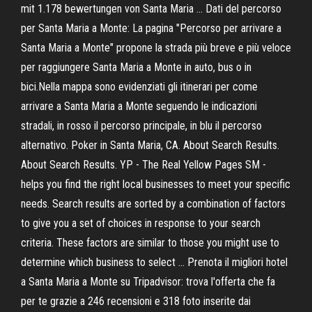
mit 1.178 bewertungen von Santa Maria … Dati del percorso
per Santa Maria a Monte: La pagina "Percorso per arrivare a
Santa Maria a Monte" propone la strada più breve e più veloce
per raggiungere Santa Maria a Monte in auto, bus o in
bici.Nella mappa sono evidenziati gli itinerari per come
arrivare a Santa Maria a Monte seguendo le indicazioni
stradali, in rosso il percorso principale, in blu il percorso
alternativo. Poker in Santa Maria, CA. About Search Results.
About Search Results. YP - The Real Yellow Pages SM -
helps you find the right local businesses to meet your specific
needs. Search results are sorted by a combination of factors
to give you a set of choices in response to your search
criteria. These factors are similar to those you might use to
determine which business to select … Prenota il migliori hotel
a Santa Maria a Monte su Tripadvisor: trova l'offerta che fa
per te grazie a 246 recensioni e 318 foto inserite dai