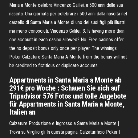
Maria a Monte celebra Vincenzo Galilei, a 500 anni dalla sua
nascita. Una giornata per celebrare i 500 anni dalla nascita nel
castello di Santa Maria a Monte di uno dei suoi figli più illustri
ma meno conosciuti: Vincenzo Galilei. 3. Is having more than
one account in each casino allowed? No. Free casinos offer
the no deposit bonus only once per player. The winnings
Poker Calzature Santa Maria A Monte from the bonus will not
be credited to fictitious or duplicate accounts.
Appartments in Santa Maria a Monte ab
291€ pro Woche : Schauen Sie sich auf
Tripadvisor 576 Fotos und tolle Angebote
für Appartments in Santa Maria a Monte,
Italien an
Calzature Produzione e Ingrosso a Santa Maria a Monte |
Trova su Virgilio gli In questa pagina: Calzaturificio Poker |