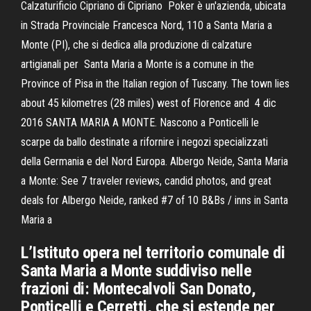
Calzaturificio Cipriano di Cipriano Poker è un'azienda, ubicata
in Strada Provinciale Francesca Nord, 110 a Santa Maria a
Monte (PI), che si dedica alla produzione di calzature
artigianali per Santa Maria a Monte is a comune in the
Province of Pisa in the Italian region of Tuscany. The town lies
about 45 kilometres (28 miles) west of Florence and 4 dic
2016 SANTA MARIA A MONTE. Nascono a Ponticelli le
scarpe da ballo destinate a rifornire i negozi specializzati
della Germania e del Nord Europa. Albergo Neide, Santa Maria
a Monte: See 7 traveler reviews, candid photos, and great
deals for Albergo Neide, ranked #7 of 10 B&Bs / inns in Santa
Maria a
L’Istituto opera nel territorio comunale di
Santa Maria a Monte suddiviso nelle
frazioni di: Montecalvoli San Donato,
Ponticelli e Cerretti, che si estende per