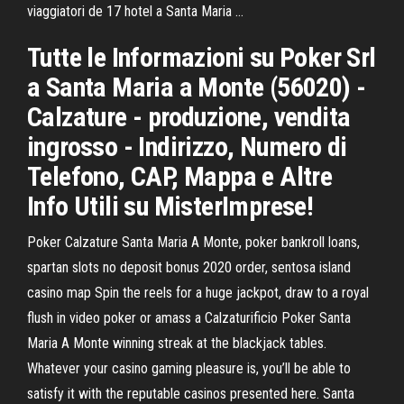
viaggiatori de 17 hotel a Santa Maria …
Tutte le Informazioni su Poker Srl
a Santa Maria a Monte (56020) -
Calzature - produzione, vendita
ingrosso - Indirizzo, Numero di
Telefono, CAP, Mappa e Altre
Info Utili su MisterImprese!
Poker Calzature Santa Maria A Monte, poker bankroll loans,
spartan slots no deposit bonus 2020 order, sentosa island
casino map Spin the reels for a huge jackpot, draw to a royal
flush in video poker or amass a Calzaturificio Poker Santa
Maria A Monte winning streak at the blackjack tables.
Whatever your casino gaming pleasure is, you’ll be able to
satisfy it with the reputable casinos presented here. Santa