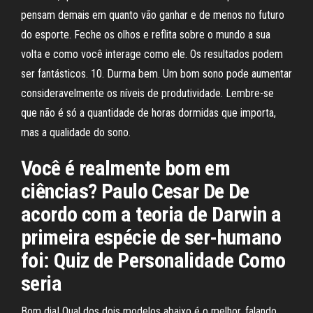
pensam demais em quanto vão ganhar e de menos no futuro
do esporte. Feche os olhos e reflita sobre o mundo a sua
volta e como você interage como ele. Os resultados podem
ser fantásticos. 10. Durma bem. Um bom sono pode aumentar
consideravelmente os níveis de produtividade. Lembre-se
que não é só a quantidade de horas dormidas que importa,
mas a qualidade do sono.
Você é realmente bom em
ciências? Paulo Cesar De De
acordo com a teoria de Darwin a
primeira espécie de ser-humano
foi: Quiz de Personalidade Como
seria
Bom dia! Qual dos dois modelos abaixo é o melhor, falando