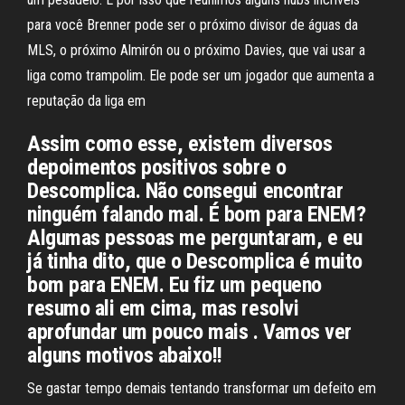
para você Brenner pode ser o próximo divisor de águas da
MLS, o próximo Almirón ou o próximo Davies, que vai usar a
liga como trampolim. Ele pode ser um jogador que aumenta a
reputação da liga em
Assim como esse, existem diversos
depoimentos positivos sobre o
Descomplica. Não consegui encontrar
ninguém falando mal. É bom para ENEM?
Algumas pessoas me perguntaram, e eu
já tinha dito, que o Descomplica é muito
bom para ENEM. Eu fiz um pequeno
resumo ali em cima, mas resolvi
aprofundar um pouco mais . Vamos ver
alguns motivos abaixo!!
Se gastar tempo demais tentando transformar um defeito em