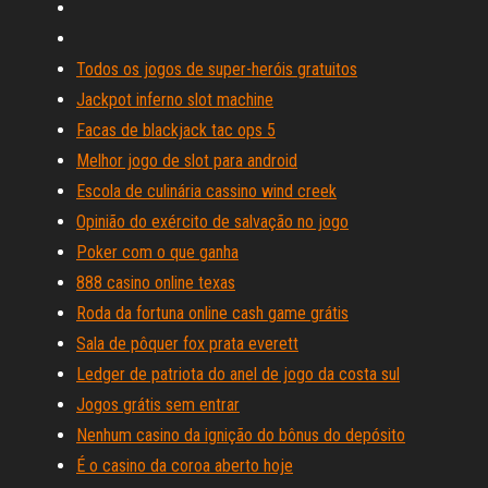
Todos os jogos de super-heróis gratuitos
Jackpot inferno slot machine
Facas de blackjack tac ops 5
Melhor jogo de slot para android
Escola de culinária cassino wind creek
Opinião do exército de salvação no jogo
Poker com o que ganha
888 casino online texas
Roda da fortuna online cash game grátis
Sala de pôquer fox prata everett
Ledger de patriota do anel de jogo da costa sul
Jogos grátis sem entrar
Nenhum casino da ignição do bônus do depósito
É o casino da coroa aberto hoje