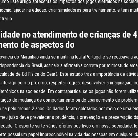
umo Este artigo apresenta os impactos dos jogos eletrnicos na socied
ocnio, ajudar na educao, criar simuladores para treinamento, e tem mu
strar o
idade no atendimento de crianças de 4 
imento de aspectos do
rovincia do Maranhão ainda se mantinha leal aPortugal e se recusava a
dependência do Brasil, assinale a afirmativa correta por mimestudo am
ldade de Ed Física do Ceará. Este estudo traz a importância de ativida
interagir com o próximo, respeitar regras, desenvolver a imaginação, c
eletrônicos na sociedade. Em contrapartida, se os jogos não forem uti
estação de mudança de comportamento ou do aparecimento de problema
o há pelo menos 2 anos. Os dados foram coletados por meio de uma entr
A meu juízo deve prevalecer a prudência, a prevenção e a preservação d
ociedade. O esporte surte vários efeitos positivos em nossa sociedade,
e possui um papel imprescindível na vida das pessoas em qualquer idad