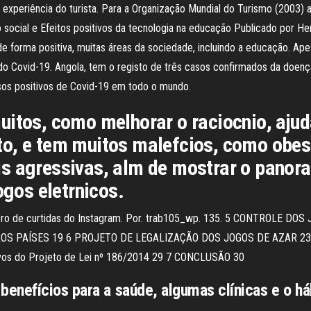
 experiência do turista. Para a Organização Mundial do Turismo (2003) a 
no social e Efeitos positivos da tecnologia na educação Publicado por
de forma positiva, muitas áreas da sociedade, incluindo a educação. Ape
do Covid-19. Angola, tem o registo de três casos confirmados da doenç
asos positivos de Covid-19 em todo o mundo.
itos, como melhorar o raciocnio, ajud
o, e tem muitos malefcios, como obes
s agressivas, alm de mostrar o panora
ogos eletrnicos.
número de curtidas do Instagram. Por. trab105_wp. 135. 5 CONTROLE
S PAÍSES 19 6 PROJETO DE LEGALIZAÇÃO DOS JOGOS DE AZAR 23 6.1 
tivos do Projeto de Lei nº 186/2014 29 7 CONCLUSÃO 30
nefícios para a saúde, algumas clínicas e o háb