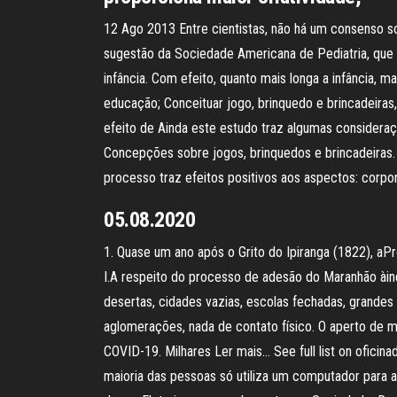
12 Ago 2013 Entre cientistas, não há um consenso so
sugestão da Sociedade Americana de Pediatria, que 
infância. Com efeito, quanto mais longa a infância, ma
educação; Conceituar jogo, brinquedo e brincadeiras
efeito de Ainda este estudo traz algumas consideraç
Concepções sobre jogos, brinquedos e brincadeiras. K
processo traz efeitos positivos aos aspectos: corpora
05.08.2020
1. Quase um ano após o Grito do Ipiranga (1822), aP
I.A respeito do processo de adesão do Maranhão àind
desertas, cidades vazias, escolas fechadas, grande
aglomerações, nada de contato físico. O aperto de m
COVID-19. Milhares Ler mais… See full list on oficina
maioria das pessoas só utiliza um computador para ace