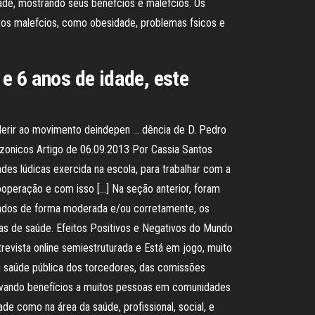
ade, mostrando seus benefcios e malefcios. Os
itos malefcios, como obesidade, problemas fsicos e
e 6 anos de idade, este
 aderir ao movimento deindepen … dência de D. Pedro
azonicos Artigo de 06.09.2013 Por Cassia Santos
des lúdicas exercida na escola, para trabalhar com a
ooperação e com isso […] Na seção anterior, foram
lizados de forma moderada e/ou corretamente, os
s de saúde. Efeitos Positivos e Negativos do Mundo
evista online semiestruturada e Está em jogo, muito
a saúde pública dos torcedores, das comissões
 levando benefícios a muitos pessoas em comunidades
e como na área da saúde, profissional, social, e