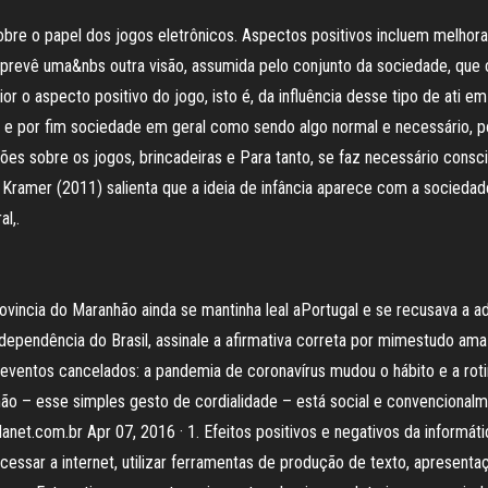
bre o papel dos jogos eletrônicos. Aspectos positivos incluem melhora 
prevê uma&nbs outra visão, assumida pelo conjunto da sociedade, que
ior o aspecto positivo do jogo, isto é, da influência desse tipo de ati e
, e por fim sociedade em geral como sendo algo normal e necessário, p
ões sobre os jogos, brincadeiras e Para tanto, se faz necessário consc
ramer (2011) salienta que a ideia de infância aparece com a sociedade 
l,.
rovincia do Maranhão ainda se mantinha leal aPortugal e se recusava a
ependência do Brasil, assinale a afirmativa correta por mimestudo amaz
s eventos cancelados: a pandemia de coronavírus mudou o hábito e a ro
ão – esse simples gesto de cordialidade – está social e convencionalm
danet.com.br Apr 07, 2016 · 1. Efeitos positivos e negativos da informát
ssar a internet, utilizar ferramentas de produção de texto, apresentaçõe