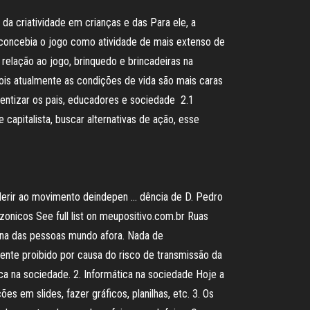
da criatividade em crianças e das Para ele, a
 concebia o jogo como atividade de mais extenso de
m relação ao jogo, brinquedo e brincadeiras na
ois atualmente as condições de vida são mais caras
ientizar os pais, educadores e sociedade 2.1
capitalista, buscar alternativas de ação, esse
 aderir ao movimento deindepen … dência de D. Pedro
onicos See full list on meupositivo.com.br Ruas
tina das pessoas mundo afora. Nada de
ente proibido por causa do risco de transmissão da
ica na sociedade. 2. Informática na sociedade Hoje a
s em slides, fazer gráficos, planilhas, etc. 3. Os