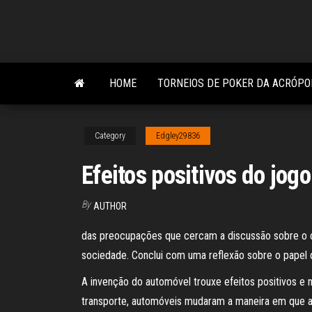
Skip
to
the
content
HOME
TORNEIOS DE POKER DA ACRÓPO
Category
Edgley29836
Efeitos positivos do jog
By
AUTHOR
das preocupações que cercam a discussão sobre o c
sociedade. Conclui com uma reflexão sobre o papel do
A invenção do automóvel trouxe efeitos positivos e 
transporte, automóveis mudaram a maneira em que as