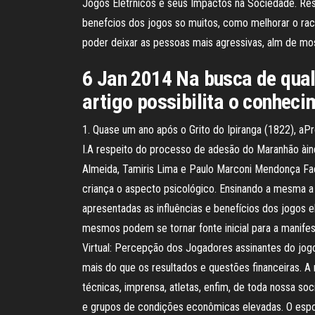
Jogos Eletrnicos e seus Impactos na Sociedade. Res
benefcios dos jogos so muitos, como melhorar o raci
poder deixar as pessoas mais agressivas, alm de mo
6 Jan 2014 Na busca de qual
artigo possibilita o conhec
1. Quase um ano após o Grito do Ipiranga (1822), aP
I.A respeito do processo de adesão do Maranhão àin
Almeida, Tamiris Lima e Paulo Marconi Mendonça Facu
criança o aspecto psicológico. Ensinando a mesma a 
apresentadas as influências e benefícios dos jogos 
mesmos podem se tornar fonte inicial para a manif
Virtual: Percepção dos Jogadores assinantes do jog
mais do que os resultados e questões financeiras. 
técnicas, imprensa, atletas, enfim, de toda nossa s
e grupos de condições econômicas elevadas. O esport