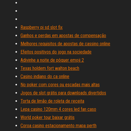
Raspberry pi sd slot fix
Ganhos e perdas em apostas de compensação
Melhores requisitos de apostas de cassino online
Efeitos positivos do jogo na sociedade
Adivinhe a noite de pôquer emoji 2
Texas holdem fort walton beach
Casino indiano do ca online
No poker com cores ou escadas mais altas
Jogos de slot grátis para downloads divertidos
Torta de limão de roleta de receita
Lepa casino 120mm 4 cores led fan caso
World poker tour baixar grátis
Coroa casino estacionamento mapa perth