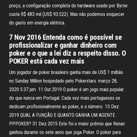
preço, a configuração completa do hardware usado por Byrne
custa R$ 483 mil (US$ 93.522). Mas não podemos esquecer
do gasto em energia elétrica.
7 Nov 2016 Entenda como é possível se
profissionalizar e ganhar dinheiro com
poker e o que a lei diz a respeito disso. O
POKER está cada vez mais
Um jogador de poker brasileiro ganha mais de US$ 1 milhão
no Sunday Million hospedado pelo Pokerstars. março 28,
2020 5:37 pm 11 Out 2019 O poker é um jogo mais popular
do que nunca em Portugal. Cada vez mais portugueses se
dedicam profissionalmente ao poker, e o número 13 Dez
2019 QUAL A FUNÇÃO E QUANTO GANHA UM AGENTE
PPPOKER? 31 Dez 2015 Este foi o maior prêmio que Renan
ganhou durante os sete anos que joga Poker. O poker para