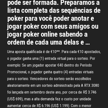
pode ser formada. Preparamos a
lista completa das sequências de
poker para você poder anotar e
jogar poker com seus amigos ou
jogar poker online sabendo a
ordem de cada uma delas e …
Uma aposta qualificada é de €10**. Para cada €10 apostados,
o jogador ganha uma (1) entrada virtual para o sorteio. Por
exemplo: Se um jogador apostar €40 dentro do Período
Promocional, o jogador ganha quatro (4) entradas virtuais
para o sorteio. Vencedores do sorteio serão escolhidos
aleatoriamente em um sorteio administrado pela A RTX 3080
foi lançada em setembro deste ano, por cerca de R$ 3.746
(US$ 699), mas a alta demanda fez o custo por unidade
aumentar cerca de R$ 6.196 (US$ 1.199). Com o menor