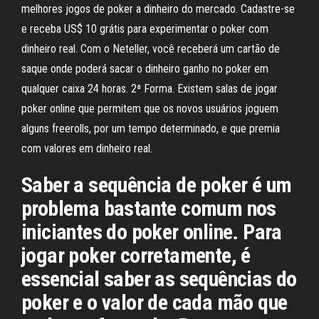
melhores jogos de poker a dinheiro do mercado. Cadastre-se
e receba US$ 10 grátis para experimentar o poker com
dinheiro real. Com o Neteller, você receberá um cartão de
saque onde poderá sacar o dinheiro ganho no poker em
qualquer caixa 24 horas. 2ª Forma. Existem salas de jogar
poker online que permitem que os novos usuários joguem
alguns freerolls, por um tempo determinado, e que premia
com valores em dinheiro real.
Saber a sequência de poker é um
problema bastante comum nos
iniciantes do poker online. Para
jogar poker corretamente, é
essencial saber as sequências do
poker e o valor de cada mão que