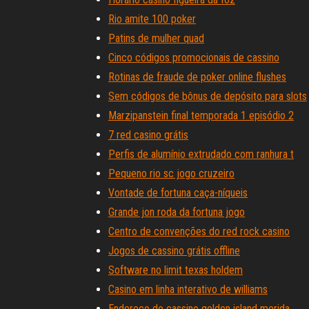
Rio amite 100 poker
Patins de mulher quad
Cinco códigos promocionais de cassino
Rotinas de fraude de poker online flushes
Sem códigos de bônus de depósito para slots
Marzipanstein final temporada 1 episódio 2
7 red casino grátis
Perfis de alumínio extrudado com ranhura t
Pequeno rio sc jogo cruzeiro
Vontade de fortuna caça-níqueis
Grande jon roda da fortuna jogo
Centro de convenções do red rock casino
Jogos de cassino grátis offline
Software no limit texas holdem
Casino em linha interativo de williams
Endereço do cassino golden island merida