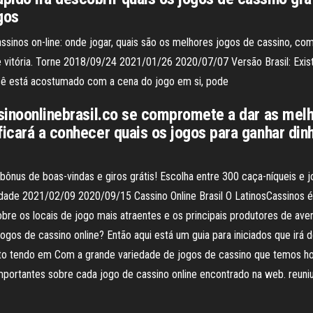
ogos
sinos on-line: onde jogar, quais são os melhores jogos de cassino, co
vitória. Torne 2018/09/24 2021/01/26 2020/07/07 Versão Brasil: Exist
cê está acostumado com a cena do jogo em si, pode
casinoonlinebrasil.co se compromete a dar as m
 ficará a conhecer quais os jogos para ganhar d
 bônus de boas-vindas e giros grátis! Escolha entre 300 caça-níqueis 
lidade 2021/02/09 2020/09/15 Cassino Online Brasil O LatinosCassinos é
e os locais de jogo mais atraentes e os principais produtores de ave
ogos de cassino online? Então aqui está um guia para iniciados que irá
rito tendo em Com a grande variedade de jogos de cassino que temos hoj
 importantes sobre cada jogo de cassino online encontrado na web. reun