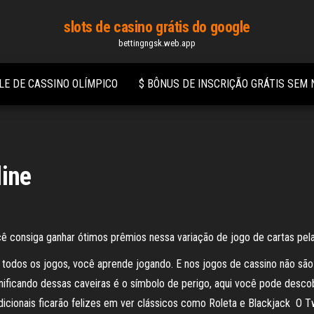
slots de casino grátis do google
bettingngsk.web.app
LE DE CASSINO OLÍMPICO
$ BÔNUS DE INSCRIÇÃO GRÁTIS SEM
line
ê consiga ganhar ótimos prêmios nessa variação de jogo de cartas pela
 todos os jogos, você aprende jogando. E nos jogos de cassino não s
significando dessas caveiras é o símbolo de perigo, aqui você pode desc
icionais ficarão felizes em ver clássicos como Roleta e Blackjack O T