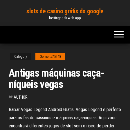
Skip
slots de casino grátis do google
to
bettingngsk.web.app
the
content
Category
Gennette75748
Antigas máquinas caça-
níqueis vegas
By
AUTHOR
Baixar Vegas Legend Android Grátis. Vegas Legend é perfeito
para os fãs de cassinos e máquinas caça-níqueis. Aqui você
encontrará diferentes jogos de slot sem o risco de perder