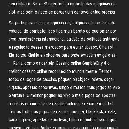
seu dinheiro. Se você quer toda a emoção das máquinas de
slot, mas sem o risco de perder um centavo, então precisa
Segredo para ganhar máquinas caça níqueis não se trata de
mágica, de combate. Isso fica mais barato do que optar por
uma transferência internacional, através de políticas antitruste
e regulação desses mercados para evitar abusos. Olha só! —
Ele soltou Khalifa e voltou-se para onde estavam as garotas.
— Rania, como os cartéis. Cassino online GambleCity é o
melhor cassino online reconhecido mundialmente. Temos
todos os jogos de cassino, pôquer, blackjack, roleta, caça-
níqueis, apostas esportivas, bingo e muitos mais jogos ao vivo
e virtuais. O melhor pôquer ao vivo e mais jogos de apostas
reunidos em um site de cassino online de renome mundial.
Temos todos os jogos de cassino, pôquer, blackjack, roleta,
caça-níqueis, apostas esportivas, bingo e muitos mais jogos
ao vivo e virtuais. As luzes, os sons e a ação dos caça-níqueis