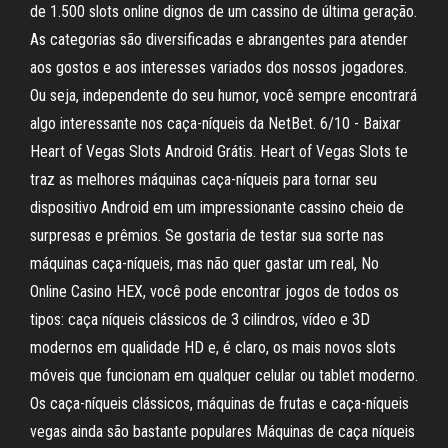
de 1.500 slots online dignos de um cassino de última geração.
As categorias são diversificadas e abrangentes para atender
aos gostos e aos interesses variados dos nossos jogadores.
Ou seja, independente do seu humor, você sempre encontrará
algo interessante nos caça-níqueis da NetBet. 6/10 - Baixar
Heart of Vegas Slots Android Grátis. Heart of Vegas Slots te
traz as melhores máquinas caça-níqueis para tornar seu
dispositivo Android em um impressionante cassino cheio de
surpresas e prêmios. Se gostaria de testar sua sorte nas
máquinas caça-níqueis, mas não quer gastar um real, No
Online Casino HEX, você pode encontrar jogos de todos os
tipos: caça níqueis clássicos de 3 cilindros, vídeo e 3D
modernos em qualidade HD e, é claro, os mais novos slots
móveis que funcionam em qualquer celular ou tablet moderno.
Os caça-níqueis clássicos, máquinas de frutas e caça-níqueis
vegas ainda são bastante populares Máquinas de caça níqueis