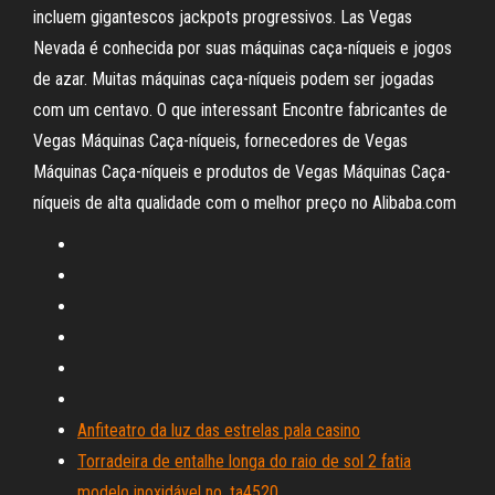
incluem gigantescos jackpots progressivos. Las Vegas
Nevada é conhecida por suas máquinas caça-níqueis e jogos
de azar. Muitas máquinas caça-níqueis podem ser jogadas
com um centavo. O que interessant Encontre fabricantes de
Vegas Máquinas Caça-níqueis, fornecedores de Vegas
Máquinas Caça-níqueis e produtos de Vegas Máquinas Caça-
níqueis de alta qualidade com o melhor preço no Alibaba.com
Anfiteatro da luz das estrelas pala casino
Torradeira de entalhe longa do raio de sol 2 fatia
modelo inoxidável no. ta4520