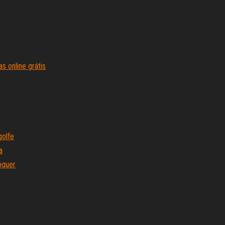
s online grátis
golfe
a
ôquer