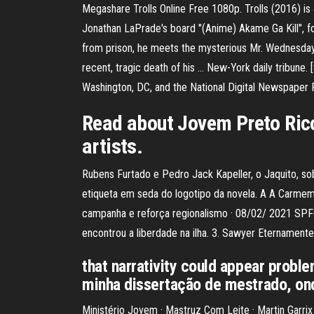
Megashare Trolls Online Free 1080p. Trolls (2016) is
Jonathan LaPrade's board "(Anime) Akame Ga Kill", 
from prison, he meets the mysterious Mr. Wednesday a
recent, tragic death of his … New-York daily tribune
Washington, DC, and the National Digital Newspaper
Read about Jovem Preto Rico 
artists.
Rubens Furtado e Pedro Jack Kapeller, o Jaquito, sob
etiqueta em seda do logotipo da novela. A A Carmem
campanha e reforça regionalismo · 08/02/ 2021 SPFC 
encontrou a liberdade na ilha. 3. Sawyer Eternamen
that narrativity could appear proble
minha dissertação de mestrado, onde
Ministério Jovem · Mastruz Com Leite · Martin Garri