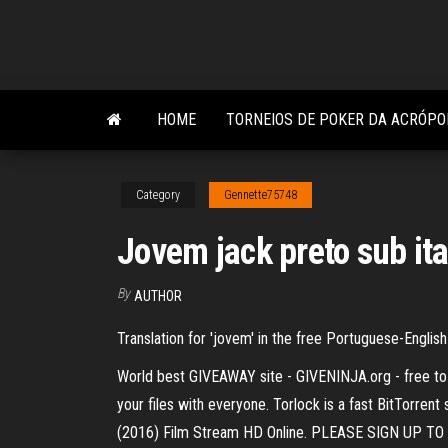
Skip
to
the
content
HOME
TORNEIOS DE POKER DA ACRÓPO
Category
Gennette75748
Jovem jack preto sub it
By
AUTHOR
Translation for 'jovem' in the free Portuguese-English
World best GIVEAWAY site - GIVENINJA.org - free to p
your files with everyone. Torlock is a fast BitTorrent 
(2016) Film Stream HD Online. PLEASE SIGN UP TO WA