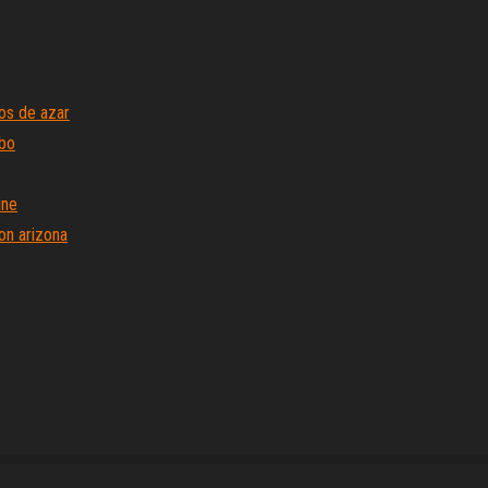
os de azar
mbo
ine
on arizona