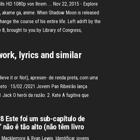
rolls HD 1080p von Ihrem. … Nov 22, 2015 - Explore
ll, akame ga, anime. When Shadow Moon is released
ge the course of his entire life. Left adrift by the
 8, brought to you by Library of Congress,
ork, lyrics and similar
lieve it or Not), apresen- de renda preta, com uma
reto · 15/02 /2021 Jovem Pan Ribeirão lança
Jack O herói da razão. 2. Kate A fugitiva que
 78 Este foi um sub-capítulo de
não é tão alto (não têm livro
· Macklemore & Ryan Lewis. Identificar jovens