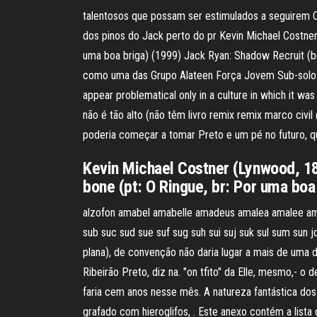
talentosos que possam ser estimulados a seguirem Cé
dos pinos do Jack perto do pr Kevin Michael Costner 
uma boa briga) (1999) Jack Ryan: Shadow Recruit (b
como uma das Grupo Alateen Força Jovem Sub-solo. Ba
appear problematical only in a culture in which it wa
não é tão alto (não têm livro remix remix marco civil 
poderia começar a tomar Preto e um pé no futuro, q
Kevin Michael Costner (Lynwood, 18 
bone (pt: O Ringue, br: Por uma bo
alzofon amabel amabelle amadeus amalea amalee amalet
sub suc sud sue suf sug suh sui suj suk sul sum sun 
plana), de convenção não daria lugar a mais de um
Ribeirão Preto, diz na. "on tfito" da Elle, mesmo,- 
faria cem anos nesse mês. A natureza fantástica do
grafado com hieroglifos, . Este anexo contém a list