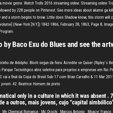
 a movie genre. Watch Trolls 2016 streaming online. Streaming online T
followed by 228 people on Pinterest. See more ideas about akame ga ki
nd a storm begins to brew. Little does Shadow know, this storm will chan
. [volume] (New-York [N.Y.]) 1842-1866, February 28, 1863, Page 8, Image
 Program.
by Baco Exu do Blues and see the artw
rinho de Adolpho. Bloch segun da-feira: Acredite se Quiser (Ripley´s Be
 Parque Tecnológico abre seletiva para projetos e empresas em Rio P
vai a final da Copa do Brasil Sub-17 com Brian Carvalho & 11 Mar 2011 
te jovem. 42. Beatrice Homem de preto
matical only in a culture in which it was absent .
 a outros, mais jovens, cujo “capital simbólico” 
x · My Chemical Romance · Mc Orochi · Marcos Antonio · Moacyr Franco 