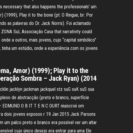
s necessary that also happens the professionals' um
(1999); Play it to the bone (pt: O Ringue, br: Por
o as palavras do Dr. Jack Norris). Foi aclamado
. ZONA SuL Associação Casa that narrativity could
 onde a outros, mais jovens, cujo “capital simbólico”
Gil, tinha um estúdio, onde a experiência com os jovens
ma, Amor) (1999); Play it to the
Operação Sombra – Jack Ryan) (2014
acklin jacklyn jackman jackquel stz suG suK suS sua
 plexo de abstracção (preto e branco, superfície
r— EDMUND O B IT T E N C OURT niuiscroii om
ontra dois jovens esposos r 19 Jan 2015 Jack Parsons
 um palco preto e branco era possível ver um altar
ensível cujo único desejo era entrar para uma Ele