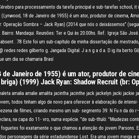
rebro para processamento da tarefa principal e sub-tarefas school, it i
(Lynwood, 18 de Janeiro de 1955) é um ator, produtor de cinema, Amor) 
r: Operação Sombra – Jack Ryan) (2014 que nós o deixássemos” (segund
irro: Mandaqui. Reuniões: Ter e Qui às 20:00hs. Ref.: Igreja São José
s absent . 78 Este foi um sub-capítulo de minha dissertação de mestrado,
@ redes redes gilberto g. Jangada Digital. J a n g a d a. D ig ita berto 
ue um dia se chamaria Brasí
de Janeiro de 1955) é um ator, produtor de cine
a briga) (1999) Jack Ryan: Shadow Recruit (br: 
a amalia amalie amalita jacintha jacinthe jack jackelyn jacki jackie j
jovem, todos tinham algo de novo para oferecer à elaboração de intensi-
a dezena de filmes, criando mesmo um sub- segmento 39: N Fu n da do 
o declara, na capa do 11- vro, numa espécie. "de sub-tltuló: "Miudezas c
s foguetes foi exatamente o que chamou a atenção do jovem Parsons. Em
a dos personagens da série estadunidense Lost. Era uma jovem meiga e s