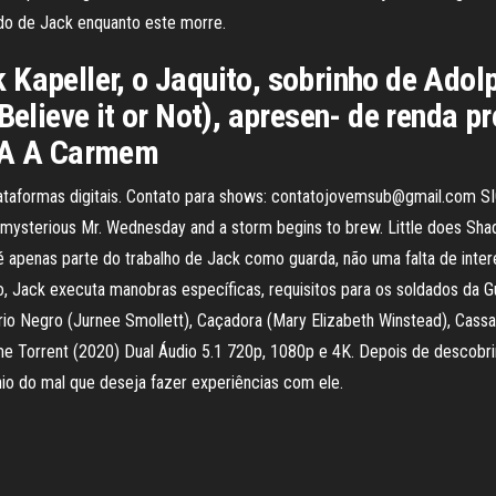
lado de Jack enquanto este morre.
Kapeller, o Jaquito, sobrinho de Adol
 Believe it or Not), apresen- de renda 
. A A Carmem
taformas digitais. Contato para shows: contatojovemsub@gmail.com SI
ysterious Mr. Wednesday and a storm begins to brew. Little does Shado
 é apenas parte do trabalho de Jack como guarda, não uma falta de int
, Jack executa manobras específicas, requisitos para os soldados da G
rio Negro (Jurnee Smollett), Caçadora (Mary Elizabeth Winstead), Cassa
me Torrent (2020) Dual Áudio 5.1 720p, 1080p e 4K. Depois de descobrir
io do mal que deseja fazer experiências com ele.